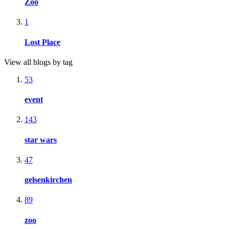
Zoo
1
Lost Place
View all blogs by tag
53
event
143
star wars
47
gelsenkirchen
89
zoo