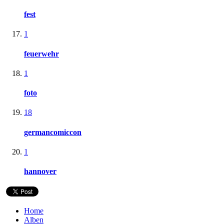
fest
1
feuerwehr
1
foto
18
germancomiccon
1
hannover
Home
Alben