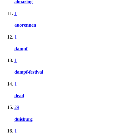
almaring
1
auorennen
1
dampf
1
dampf-festival
1
dead
29
duisburg
1