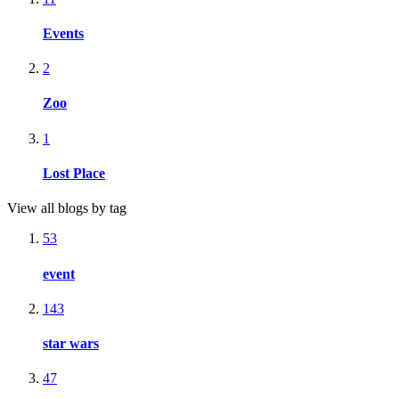
Events
2
Zoo
1
Lost Place
View all blogs by tag
53
event
143
star wars
47