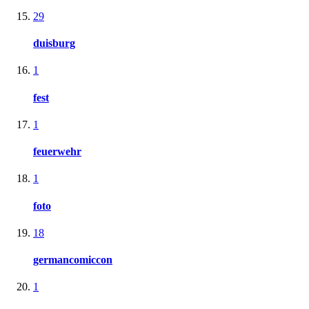
29
duisburg
1
fest
1
feuerwehr
1
foto
18
germancomiccon
1