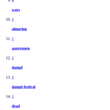
4
wars
1
almaring
1
auorennen
1
dampf
1
dampf-festival
1
dead