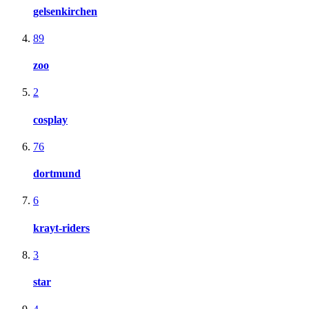
gelsenkirchen
89
zoo
2
cosplay
76
dortmund
6
krayt-riders
3
star