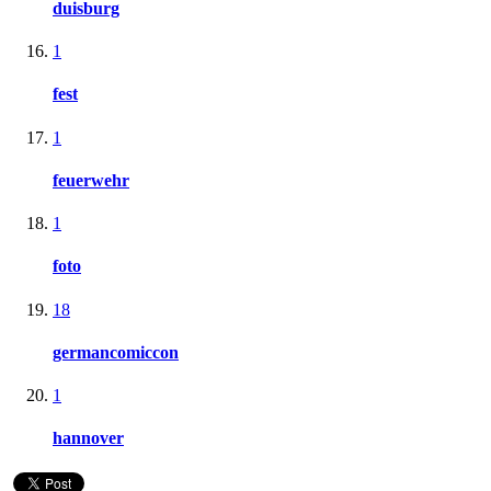
duisburg
1
fest
1
feuerwehr
1
foto
18
germancomiccon
1
hannover