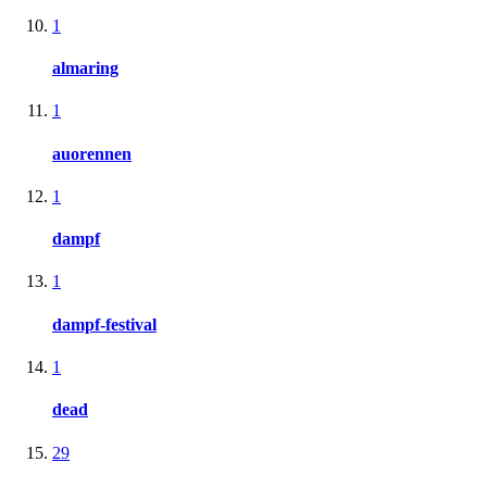
1
almaring
1
auorennen
1
dampf
1
dampf-festival
1
dead
29