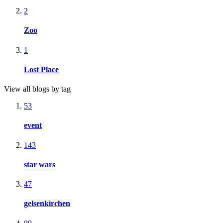
2
Zoo
1
Lost Place
View all blogs by tag
53
event
143
star wars
47
gelsenkirchen