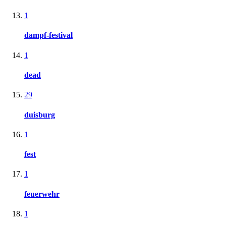
1
dampf-festival
1
dead
29
duisburg
1
fest
1
feuerwehr
1