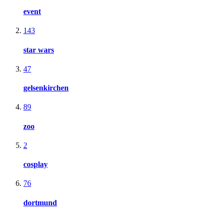
event
143
star wars
47
gelsenkirchen
89
zoo
2
cosplay
76
dortmund