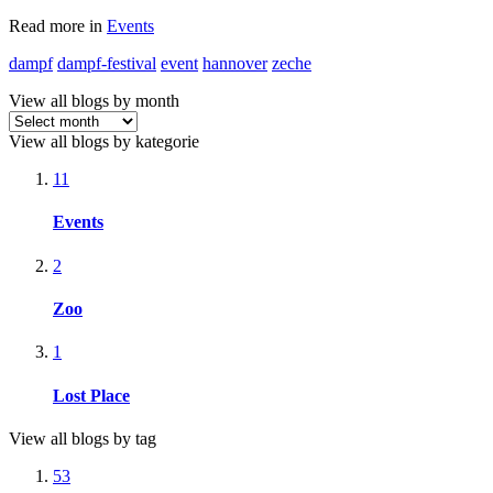
Read more in
Events
dampf
dampf-festival
event
hannover
zeche
View all blogs by month
View all blogs by kategorie
11
Events
2
Zoo
1
Lost Place
View all blogs by tag
53