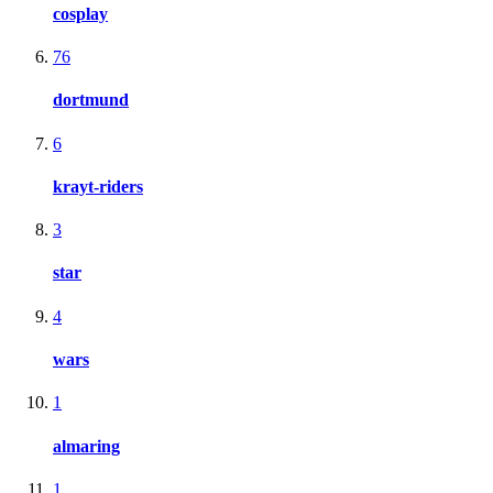
cosplay
76
dortmund
6
krayt-riders
3
star
4
wars
1
almaring
1