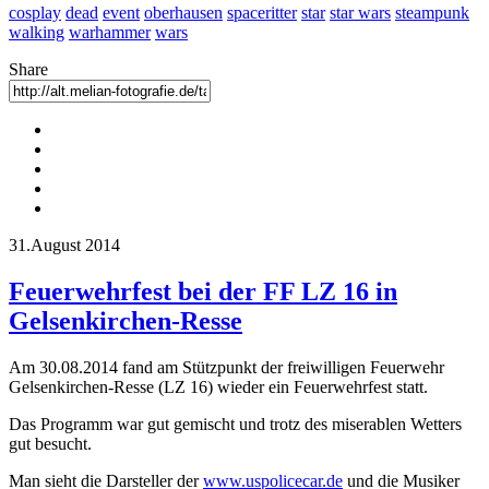
cosplay
dead
event
oberhausen
spaceritter
star
star wars
steampunk
walking
warhammer
wars
Share
31.August 2014
Feuerwehrfest bei der FF LZ 16 in
Gelsenkirchen-Resse
Am 30.08.2014 fand am Stützpunkt der freiwilligen Feuerwehr
Gelsenkirchen-Resse (LZ 16) wieder ein Feuerwehrfest statt.
Das Programm war gut gemischt und trotz des miserablen Wetters
gut besucht.
Man sieht die Darsteller der
www.uspolicecar.de
und die Musiker