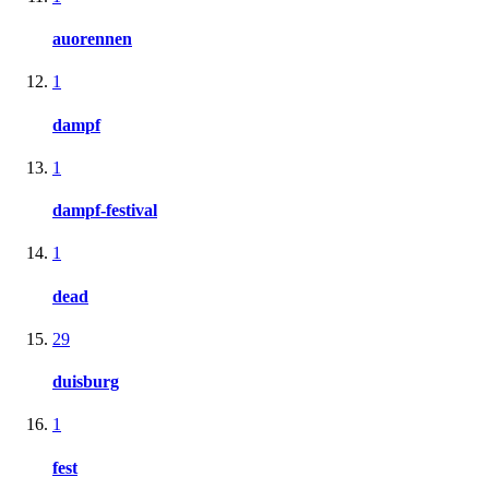
auorennen
1
dampf
1
dampf-festival
1
dead
29
duisburg
1
fest