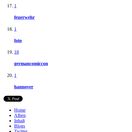
1
feuerwehr
1
foto
18
germancomiccon
1
hannover
Home
Alben
Inhalt
Blogs
Twitter