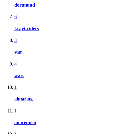
dortmund
6
krayt-riders
3
star
4
wars
1
almaring
1
auorennen