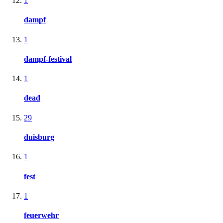
1
dampf
1
dampf-festival
1
dead
29
duisburg
1
fest
1
feuerwehr