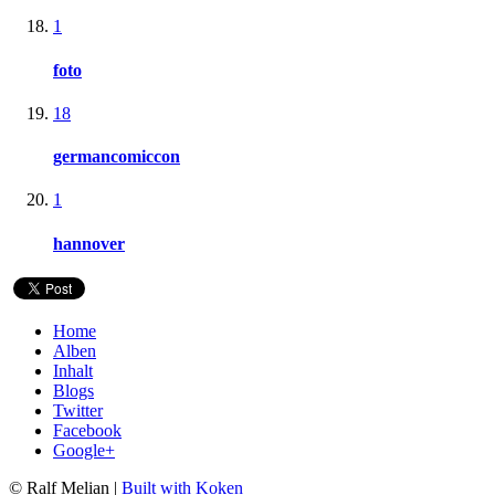
1
foto
18
germancomiccon
1
hannover
Home
Alben
Inhalt
Blogs
Twitter
Facebook
Google+
© Ralf Melian |
Built with Koken